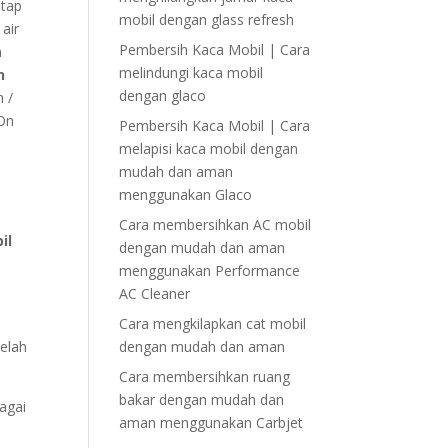
etap
mobil dengan glass refresh
air
Pembersih Kaca Mobil | Cara
n
melindungi kaca mobil
n
dengan glaco
n /
 On
Pembersih Kaca Mobil | Cara
melapisi kaca mobil dengan
mudah dan aman
menggunakan Glaco
Cara membersihkan AC mobil
il
dengan mudah dan aman
n
menggunakan Performance
AC Cleaner
n
Cara mengkilapkan cat mobil
telah
dengan mudah dan aman
Cara membersihkan ruang
bakar dengan mudah dan
agai
aman menggunakan Carbjet