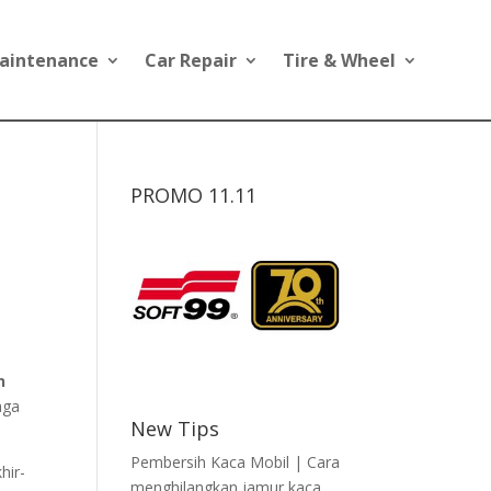
aintenance
Car Repair
Tire & Wheel
PROMO 11.11
n
aga
New Tips
Pembersih Kaca Mobil | Cara
hir-
menghilangkan jamur kaca