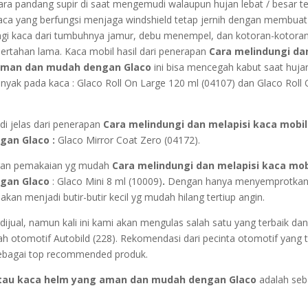
Cara pandang supir di saat mengemudi walaupun hujan lebat / besar t
 kaca yang berfungsi menjaga windshield tetap jernih dengan membuat 
ngi kaca dari tumbuhnya jamur, debu menempel, dan kotoran-kotora
ertahan lama. Kaca mobil hasil dari penerapan
Cara melindungi da
 aman
dan mudah
dengan Glaco
ini bisa mencegah kabut saat huja
inyak pada kaca : Glaco Roll On Large 120 ml (04107) dan Glaco Roll
di jelas dari penerapan
Cara melindungi dan melapisi kaca mobil
gan Glaco :
Glaco Mirror Coat Zero (04172).
engan pemakaian yg mudah
Cara melindungi dan melapisi kaca mob
gan Glaco
: Glaco Mini 8 ml (10009)
.
Dengan hanya menyemprotka
akan menjadi butir-butir kecil yg mudah hilang tertiup angin.
 dijual, namun kali ini kami akan mengulas salah satu yang terbaik da
lah otomotif Autobild (228). Rekomendasi dari pecinta otomotif yang 
bagai top recommended produk.
atau kaca helm yang aman
dan mudah
dengan Glaco
adalah seb