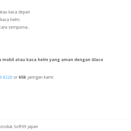
 atau kaca depan
 kaca helm.
ecara sempurna..
a mobil atau kaca helm yang aman dengan Glaco
6 6220
or
Klik
jaringan kami:
produk Soft99 Japan