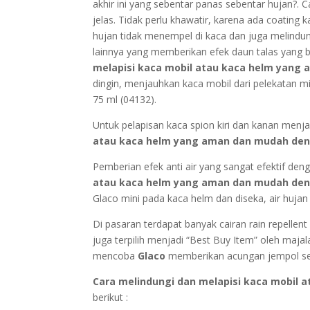
akhir ini yang sebentar panas sebentar hujan?. 
jelas. Tidak perlu khawatir, karena ada coating
hujan tidak menempel di kaca dan juga melindu
lainnya yang memberikan efek daun talas yang b
melapisi kaca mobil atau kaca helm yang
dingin, menjauhkan kaca mobil dari pelekatan m
75 ml (04132).
Untuk pelapisan kaca spion kiri dan kanan menja
atau kaca helm yang aman
dan mudah
den
Pemberian efek anti air yang sangat efektif d
atau kaca helm yang aman
dan mudah
den
Glaco mini pada kaca helm dan diseka, air hujan 
Di pasaran terdapat banyak cairan rain repellent
juga terpilih menjadi “Best Buy Item” oleh maja
mencoba
G
laco
memberikan acungan jempol se
Cara melindungi dan melapisi kaca mobil 
berikut :