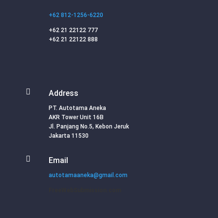
+62 812-1256-6220
+62 21 22122 777
+62 21 22122 888

Address
PT. Autotama Aneka
AKR Tower Unit 16B
Jl. Panjang No.5, Kebon Jeruk
Jakarta 11530

Email
autotamaaneka@gmail.com
FreeWebSubmission.com