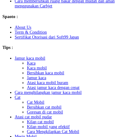
Cara membersihkan ruang bakar dengan mudah dan aman
menggunakan Carbjet
Spaoto :
About Us
Term & Condition
Sertifikat Otorisasi dari Soft99 Japan
Tips :
Jamur kaca mobil
Kaca
Kaca mobil
Bersihkan kaca mobil
Jamur kaca
Atasi kaca mobil buram
Atasi jamur kaca dengan cepat
Cara menghilangkan jamur kaca mobil
Cat
Cat Mobil
Bersihkan cat mobil
Goresan di cat mobil
Atasi cat mobil pudar
Kilap cat mobil
Kilap mobil yang efektif
Cara Mengkilapkan Cat Mobil
Mesin Mobil