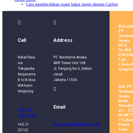
Cara membersihkan ruang bakar mesin dengan Carbjet


Rekeni
PT
Autota
Call
Address
Aneka
BCA
No 868
0305146
Retail bisa
PT. Autotama Aneka
Cab.
via
AKR Tower Unit 16B
Cikokol
Tokopedia
Jl. Panjang No.5, Kebon
Tangera
Kerjasama
Jeruk
B to B bisa
Jakarta 11530
WA kami
Rek PT

Autota
langsung
Aneka
Bank
Mandir
Email
+62 812-
a/c : 15
00 8877
1256-6220
7 Caba
autotamaaneka@gmail.com
Palem
+62 21
Semi
22122