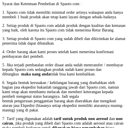
Syarat dan Ketentuan Pembelian di Spaoto.com :
1. Spaoto.com tidak memiliki minimal order artinya walaupun anda hanya
membeli 1 buah produk akan tetap kami layani dengan sebaik-baiknya.
2. Setiap produk di Spaoto.com adalah produk dengan kualitas dan kemasan
yang baik, oleh karena itu Spaoto.com tidak menerima Retur Barang.
3. Setiap produk di Spaoto.com yang sudah dibeli dan dikirimkan ke alamat
penerima tidak dapat dibatalkan.
4. Order barang akan kami proses setelah kami menerima konfirmasi
pembayaran dari pembeli.
5. Jika terjadi pembatalan order disaat anda sudah mentransfer / membayar
kepada Spaoto.com sedangkan produk sudah kami proses dan
dibungkus
maka uang anda
tidak bisa kami kembalikan.
6. Segala bentuk kerusakan / kehilangan barang yang disebabkan oleh
bagian jasa ekspedisi bukanlah tanggung jawab dari Spaoto.com, namun
kami tetap akan membantu melacak dan memberi keterangan kepada
pembeli mengenai status barangnya. Jadi segala
bentuk pengurusan penggantian barang akan diserahkan dan mengikuti
aturan jasa Ekpedisi (biasanya setiap ekspedisi memiliki aturannya masing-
masing) yang di pakai.
7. Tarif yang digunakan adalah
tarif untuk produk non aerosol
dan
non
cairan
, jika produk yang dibeli dari Spaoto.com adalah aerosol atau cairan
maka pembeli berkenan untuk
dikenakan biaya penambahan
biaya